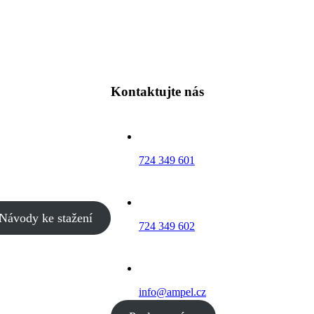
Kontaktujte nás
724 349 601
Návody ke stažení
724 349 602
info@ampel.cz