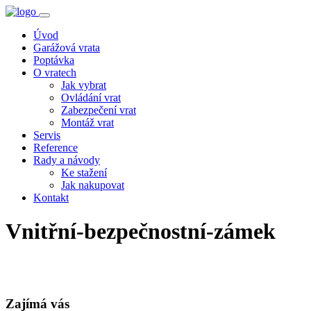
Úvod
Garážová vrata
Poptávka
O vratech
Jak vybrat
Ovládání vrat
Zabezpečení vrat
Montáž vrat
Servis
Reference
Rady a návody
Ke stažení
Jak nakupovat
Kontakt
Vnitřní-bezpečnostní-zámek
Zajímá vás