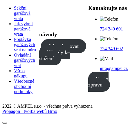
Kontaktujte nás
Sekční
garážová
vrata
Jak vybrat
garážová
724 349 601
návody
vrata
Poptávka
garážových
Jak nakupovat
724 349 602
vrat na míru
Návody ke
Ovládání
stažení
garážových
vrat
info@ampel.cz
Vše o
nákupu
Poslat
Všeobecné
zprávu
obchodní
podmínky
2022 © AMPEL s.r.o. - všechna práva vyhrazena
Propagon - tvorba webů Brno