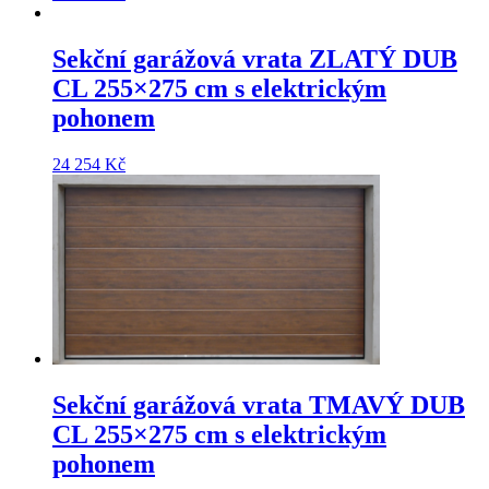
Sekční garážová vrata
ZLATÝ DUB
CL 255×275 cm
s elektrickým
pohonem
24 254
Kč
Sekční garážová vrata
TMAVÝ DUB
CL 255×275 cm
s elektrickým
pohonem