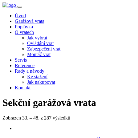
Úvod
Garážová vrata
Poptávka
O vratech
Jak vybrat
Ovládání vrat
Zabezpečení vrat
Montáž vrat
Servis
Reference
Rady a návody
Ke stažení
Jak nakupovat
Kontakt
Sekční garážová vrata
Zobrazen 33. – 48. z 287 výsledků