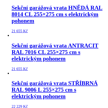
Sekční garážová vrata
HNĚDÁ RAL
8014 CL 255×275 cm
s elektrickým
pohonem
21 655
Kč
Sekční garážová vrata
ANTRACIT
RAL 7016 CL 255×275 cm
s
elektrickým pohonem
21 655
Kč
Sekční garážová vrata
STŘÍBRNÁ
RAL 9006 L 255×275 cm
s
elektrickým pohonem
22 229
Kč