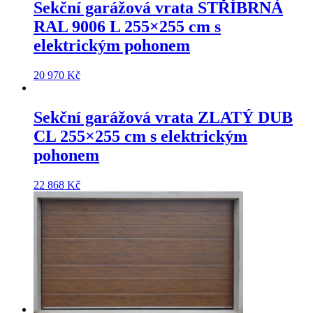
Sekční garážová vrata
STŘÍBRNÁ
RAL 9006 L 255×255 cm
s
elektrickým pohonem
20 970
Kč
Sekční garážová vrata
ZLATÝ DUB
CL 255×255 cm
s elektrickým
pohonem
22 868
Kč