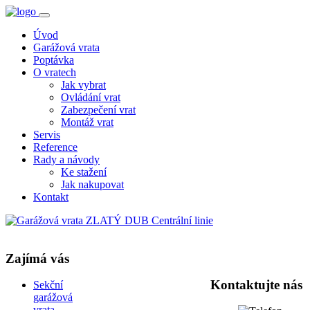
Úvod
Garážová vrata
Poptávka
O vratech
Jak vybrat
Ovládání vrat
Zabezpečení vrat
Montáž vrat
Servis
Reference
Rady a návody
Ke stažení
Jak nakupovat
Kontakt
Zajímá vás
Kontaktujte nás
Sekční
garážová
vrata