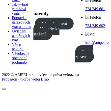
Jak vybrat
garážová
724 349 601
návody
vrata
Poptávka
garážových
Jak nakupovat
724 349 602
vrat na míru
Návody ke
Ovládání
stažení
garážových
vrat
info@ampel.cz
Vše o
nákupu
Poslat
Všeobecné
zprávu
obchodní
podmínky
2022 © AMPEL s.r.o. - všechna práva vyhrazena
Propagon - tvorba webů Brno