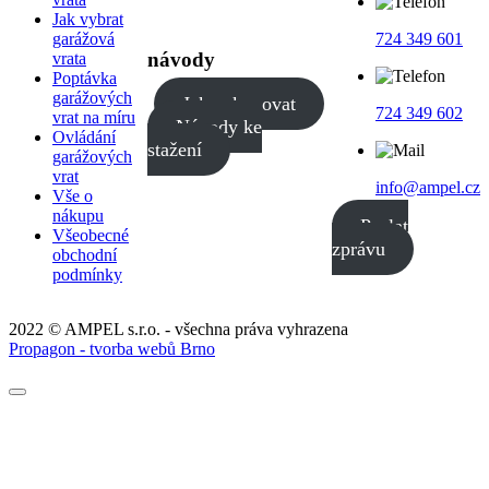
Jak vybrat
garážová
724 349 601
návody
vrata
Poptávka
garážových
Jak nakupovat
724 349 602
vrat na míru
Návody ke
Ovládání
stažení
garážových
vrat
info@ampel.cz
Vše o
nákupu
Poslat
Všeobecné
zprávu
obchodní
podmínky
2022 © AMPEL s.r.o. - všechna práva vyhrazena
Propagon - tvorba webů Brno