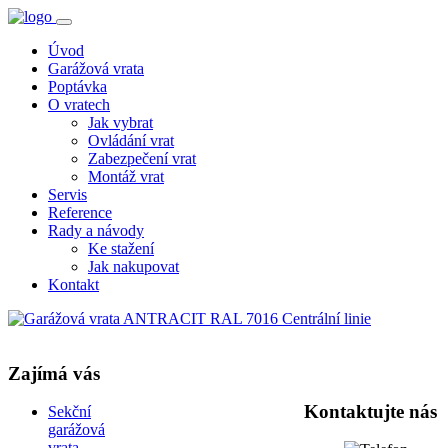
Úvod
Garážová vrata
Poptávka
O vratech
Jak vybrat
Ovládání vrat
Zabezpečení vrat
Montáž vrat
Servis
Reference
Rady a návody
Ke stažení
Jak nakupovat
Kontakt
Zajímá vás
Kontaktujte nás
Sekční
garážová
vrata