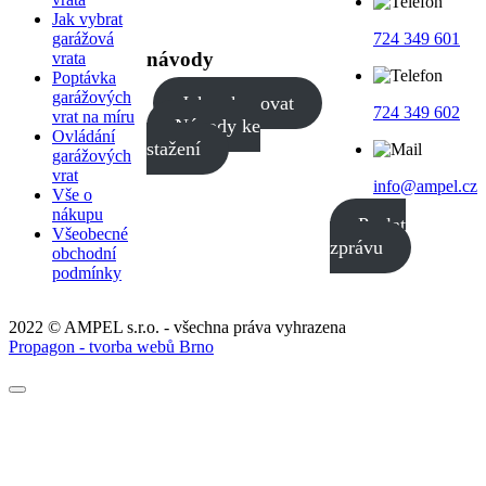
Jak vybrat
garážová
724 349 601
návody
vrata
Poptávka
garážových
Jak nakupovat
724 349 602
vrat na míru
Návody ke
Ovládání
stažení
garážových
vrat
info@ampel.cz
Vše o
nákupu
Poslat
Všeobecné
zprávu
obchodní
podmínky
2022 © AMPEL s.r.o. - všechna práva vyhrazena
Propagon - tvorba webů Brno