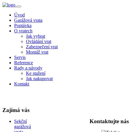
Úvod
Garážová vrata
Poptávka
O vratech
Jak vybrat
Ovládání vrat
Zabezpečení vrat
Montáž vrat
Servis
Reference
Rady a návody
Ke stažení
Jak nakupovat
Kontakt
Zajímá vás
Kontaktujte nás
Sekční
garážová
vrata