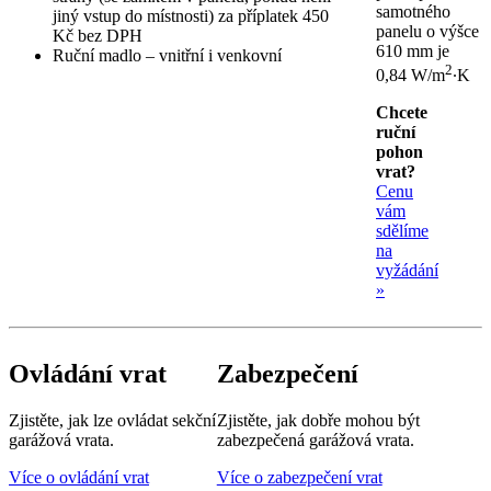
samotného
jiný vstup do místnosti) za příplatek 450
panelu o výšce
Kč bez DPH
610 mm je
Ruční madlo – vnitřní i venkovní
2
0,84 W/m
∙K
Chcete
ruční
pohon
vrat?
Cenu
vám
sdělíme
na
vyžádání
»
Ovládání vrat
Zabezpečení
Zjistěte, jak lze ovládat sekční
Zjistěte, jak dobře mohou být
garážová vrata.
zabezpečená garážová vrata.
Více o ovládání vrat
Více o zabezpečení vrat