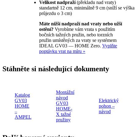
Velikost nadpraží
(překladu nad vraty)
standartně 12 cm, minimálně 9 cm (sníží se výška
průjezdu o 3 cm)
Máte nižší nadpraží nad vraty nebo užší
ostění?
Vyrobíme vám vrata s použitím
bočních tažných pružin, nebo torzních
pružin umístěných za vraty se systémem
IDEAL GV03 — HOME Zero.
Vyplňte
poptávku vrat na míru »
Stáhněte si následující dokumenty
Montážní
Katalog
návod
GV03
Elektrický
GV03
HOME
pohon –
HOME-
–
návod
X tažné
AMPEL
pružiny