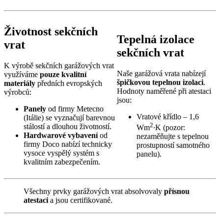
Životnost sekčních
Tepelná izolace
vrat
sekčních vrat
K výrobě sekčních garážových vrat
Naše garážová vrata nabízejí
využíváme
pouze kvalitní
špičkovou tepelnou izolaci
.
materiály
předních evropských
Hodnoty naměřené při atestaci
výrobců:
jsou:
Panely
od firmy Metecno
Vratové křídlo – 1,6
(Itálie) se vyznačují barevnou
2
stálostí a dlouhou životností.
Wm
∙K (pozor:
Hardwarové vybavení
od
nezaměňujte s tepelnou
firmy Doco nabízí technicky
prostupností samotného
vysoce vyspělý systém s
panelu).
kvalitním zabezpečením.
Všechny prvky garážových vrat absolvovaly
přísnou
atestaci
a jsou certifikované.