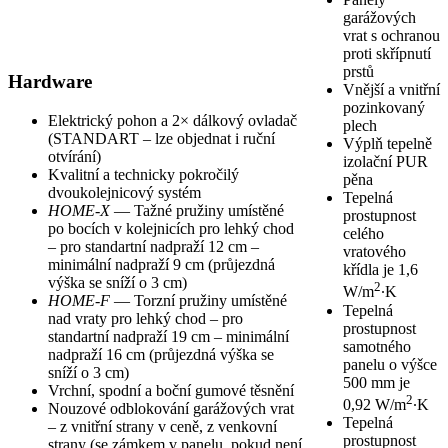
garážových
vrat s ochranou
proti skřípnutí
prstů
Hardware
Vnější a vnitřní
pozinkovaný
Elektrický pohon a 2× dálkový ovladač
plech
(STANDART – lze objednat i ruční
Výplň tepelně
otvírání)
izolační PUR
Kvalitní a technicky pokročilý
pěna
dvoukolejnicový systém
Tepelná
HOME-X
— Tažné pružiny umístěné
prostupnost
po bocích v kolejnicích pro lehký chod
celého
– pro standartní nadpraží 12 cm –
vratového
minimální nadpraží 9 cm (průjezdná
křídla je 1,6
výška se sníží o 3 cm)
2
W/m
∙K
HOME-F
— Torzní pružiny umístěné
Tepelná
nad vraty pro lehký chod – pro
prostupnost
standartní nadpraží 19 cm – minimální
samotného
nadpraží 16 cm (průjezdná výška se
panelu o výšce
sníží o 3 cm)
500 mm je
Vrchní, spodní a boční gumové těsnění
2
0,92 W/m
∙K
Nouzové odblokování garážových vrat
Tepelná
– z vnitřní strany v ceně, z venkovní
prostupnost
strany (se zámkem v panelu, pokud není