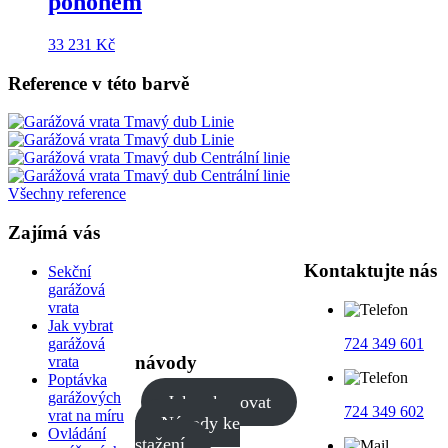
pohonem
33 231
Kč
Reference v této barvě
Všechny reference
Zajímá vás
Kontaktujte nás
Sekční
garážová
vrata
Jak vybrat
garážová
724 349 601
návody
vrata
Poptávka
garážových
Jak nakupovat
724 349 602
vrat na míru
Návody ke
Ovládání
stažení