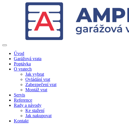
Úvod
Garážová vrata
Poptávka
O vratech
Jak vybrat
Ovládání vrat
Zabezpečení vrat
Montáž vrat
Servis
Reference
Rady a návody
Ke stažení
Jak nakupovat
Kontakt