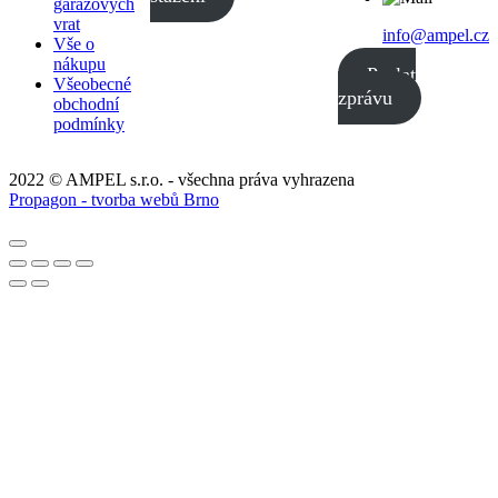
garážových
vrat
info@ampel.cz
Vše o
nákupu
Poslat
Všeobecné
zprávu
obchodní
podmínky
2022 © AMPEL s.r.o. - všechna práva vyhrazena
Propagon - tvorba webů Brno