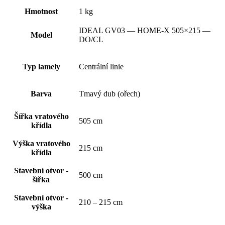
Hmotnost
1 kg
IDEAL GV03 — HOME-X 505×215 —
Model
DO/CL
Typ lamely
Centrální linie
Barva
Tmavý dub (ořech)
Šířka vratového
505 cm
křídla
Výška vratového
215 cm
křídla
Stavební otvor -
500 cm
šířka
Stavební otvor -
210 – 215 cm
výška