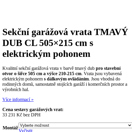
Sekční garážová vrata
TMAVÝ
DUB CL 505×215 cm
s
elektrickým pohonem
Kvalitní sekční garážová vrata v barvě tmavý dub
pro stavební
otvor o šířce 505 cm a výšce 210-215 cm
. Vrata jsou vybavená
elektrickým pohonem
s dálkovým ovládáním
. Jsou vhodná do
rodinných domů, samostatně stojících garáží i komerčních prostor a
výrobních hal.
Více informací »
Cena sestavy garážových vrat:
33 231
Kč
bez DPH
Montáž
Vyčistit