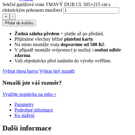
Sekční garážová vrata TMAVÝ DUB CL 505×215 cm s
elektrickým pohonem množství
+
-
Přidat do košíku
Žádná záloha předem
= platíte až po předání.
Přijímáme všechny běžné
platební karty
.
Na místo montáže vrata
dopravíme od 500 Kč
.
V případě montáže svépomocí je možný i
osobní odběr
zdarma
.
Vaši objednávku před zadáním do výroby ověříme.
Vybrat jinou barvu
Vybrat jiný rozměr
Nenašli jste váš rozměr?
Využijte poptávku na míru »
Parametry
Podrobné informace
Ke stažení
Další informace