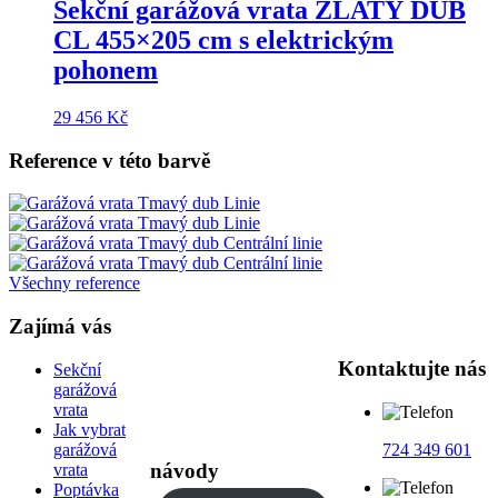
Sekční garážová vrata
ZLATÝ DUB
CL 455×205 cm
s elektrickým
pohonem
29 456
Kč
Reference v této barvě
Všechny reference
Zajímá vás
Kontaktujte nás
Sekční
garážová
vrata
Jak vybrat
garážová
724 349 601
návody
vrata
Poptávka