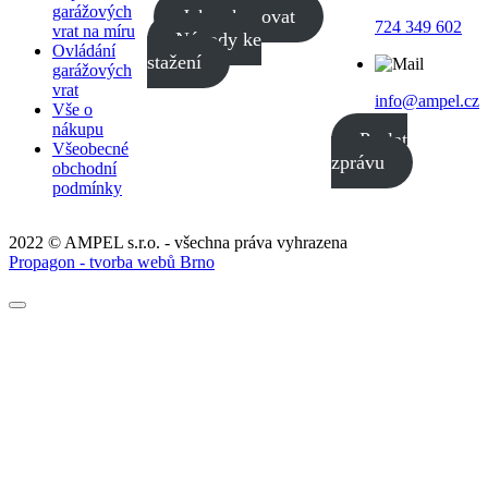
garážových
Jak nakupovat
724 349 602
vrat na míru
Návody ke
Ovládání
stažení
garážových
vrat
info@ampel.cz
Vše o
nákupu
Poslat
Všeobecné
zprávu
obchodní
podmínky
2022 © AMPEL s.r.o. - všechna práva vyhrazena
Propagon - tvorba webů Brno