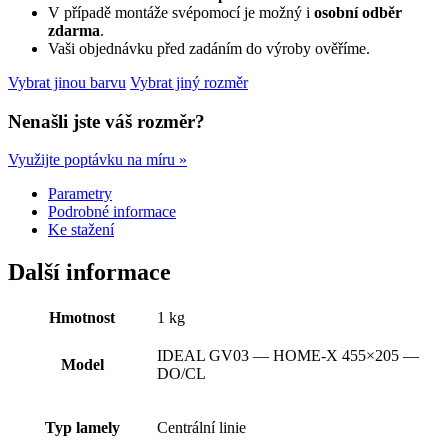
cm
V případě montáže svépomocí je možný i
osobní odběr
s
zdarma
.
elektrickým
Vaši objednávku před zadáním do výroby ověříme.
pohonem
množství
Vybrat jinou barvu
Vybrat jiný rozměr
Nenašli jste váš rozměr?
Využijte poptávku na míru »
Parametry
Podrobné informace
Ke stažení
Další informace
Hmotnost
1 kg
IDEAL GV03 — HOME-X 455×205 —
Model
DO/CL
Typ lamely
Centrální linie