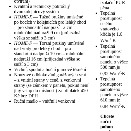
otvírání)
izolační PUR
Kvalitní a technicky pokročilý
pěna
dvoukolejnicový systém
Tepelná
HOME-X
— Tažné pružiny umístěné
prostupnost
po bocích v kolejnicích pro lehký chod
celého
– pro standartní nadpraží 12 cm –
vratového
minimální nadpraží 9 cm (průjezdná
křídla je 1,6
výška se sníží o 3 cm)
2
W/m
∙K
HOME-F
— Torzní pružiny umístěné
Tepelná
nad vraty pro lehký chod – pro
prostupnost
standartní nadpraží 19 cm – minimální
samotného
nadpraží 16 cm (průjezdná výška se
panelu o výšce
sníží o 3 cm)
500 mm je
Vrchní, spodní a boční gumové těsnění
2
0,92 W/m
∙K
Nouzové odblokování garážových vrat
Tepelná
– z vnitřní strany v ceně, z venkovní
prostupnost
strany (se zámkem v panelu, pokud není
samotného
jiný vstup do místnosti) za příplatek 450
panelu o výšce
Kč bez DPH
610 mm je
Ruční madlo – vnitřní i venkovní
2
0,84 W/m
∙K
Chcete
ruční
pohon