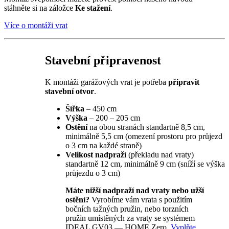
stáhněte si na záložce
Ke stažení
.
Více o montáži vrat
Stavební připravenost
K montáži garážových vrat je potřeba
připravit
stavební otvor
.
Šířka
– 450 cm
Výška
– 200 – 205 cm
Ostění
na obou stranách standartně 8,5 cm,
minimálně 5,5 cm (omezení prostoru pro průjezd
o 3 cm na každé straně)
Velikost nadpraží
(překladu nad vraty)
standartně 12 cm, minimálně 9 cm (sníží se výška
průjezdu o 3 cm)
Máte nižší nadpraží nad vraty nebo užší
ostění?
Vyrobíme vám vrata s použitím
bočních tažných pružin, nebo torzních
pružin umístěných za vraty se systémem
IDEAL GV03 — HOME Zero.
Vyplňte