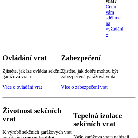
vrat?
Cenu
vám
sdělíme
na
vyžádání
»
Ovládání vrat
Zabezpečení
Zjistěte, jak lze ovládat sekční
Zjistěte, jak dobře mohou být
garážová vrata.
zabezpečená garážová vrata.
Více o ovládání vrat
Více o zabezpečení vrat
Životnost sekčních
Tepelná izolace
vrat
sekčních vrat
K výrobě sekčních garážových vrat
Naše garážová vrata nabízejí
využíváme
pouze kvalitní