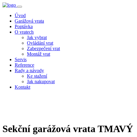
Úvod
Garážová vrata
Poptávka
O vratech
Jak vybrat
Ovládání vrat
Zabezpečení vrat
Montáž vrat
Servis
Reference
Rady a návody
Ke stažení
Jak nakupovat
Kontakt
Sekční garážová vrata
TMAVÝ