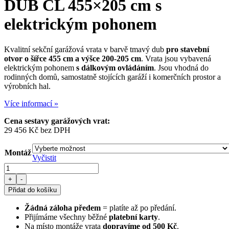
DUB CL 455×205 cm
s
elektrickým pohonem
Kvalitní sekční garážová vrata v barvě tmavý dub
pro stavební
otvor o šířce 455 cm a výšce 200-205 cm
. Vrata jsou vybavená
elektrickým pohonem
s dálkovým ovládáním
. Jsou vhodná do
rodinných domů, samostatně stojících garáží i komerčních prostor a
výrobních hal.
Více informací »
Cena sestavy garážových vrat:
29 456
Kč
bez DPH
Montáž
Vyčistit
Sekční
garážová
+
-
vrata
Přidat do košíku
TMAVÝ
DUB
Žádná záloha předem
= platíte až po předání.
CL
Přijímáme všechny běžné
platební karty
.
455×205
Na místo montáže vrata
dopravíme od 500 Kč
.