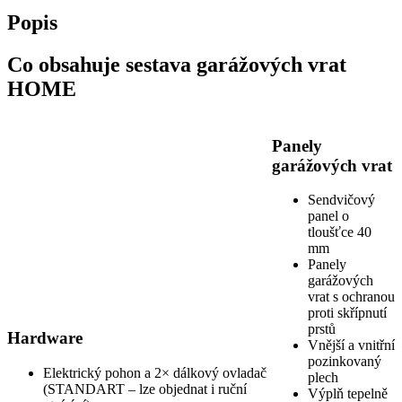
Popis
Co obsahuje sestava garážových vrat
HOME
Panely
garážových vrat
Sendvičový
panel o
tloušťce 40
mm
Panely
garážových
vrat s ochranou
proti skřípnutí
prstů
Hardware
Vnější a vnitřní
pozinkovaný
Elektrický pohon a 2× dálkový ovladač
plech
(STANDART – lze objednat i ruční
Výplň tepelně