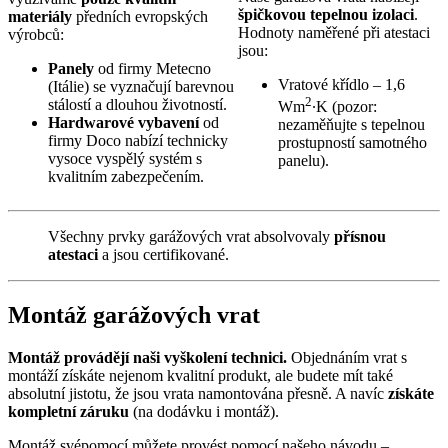
špičkovou tepelnou izolaci
.
materiály
předních evropských
Hodnoty naměřené při atestaci
výrobců:
jsou:
Panely
od firmy Metecno
Vratové křídlo – 1,6
(Itálie) se vyznačují barevnou
2
stálostí a dlouhou životností.
Wm
∙K (pozor:
Hardwarové vybavení
od
nezaměňujte s tepelnou
firmy Doco nabízí technicky
prostupností samotného
vysoce vyspělý systém s
panelu).
kvalitním zabezpečením.
Všechny prvky garážových vrat absolvovaly
přísnou
atestaci
a jsou certifikované.
Montáž garážových vrat
Montáž provádějí naši vyškolení technici.
Objednáním vrat s
montáží získáte nejenom kvalitní produkt, ale budete mít také
absolutní jistotu, že jsou vrata namontována přesně. A navíc
získáte
kompletní záruku
(na dodávku i montáž).
Montáž svépomocí můžete provést pomocí našeho návodu –