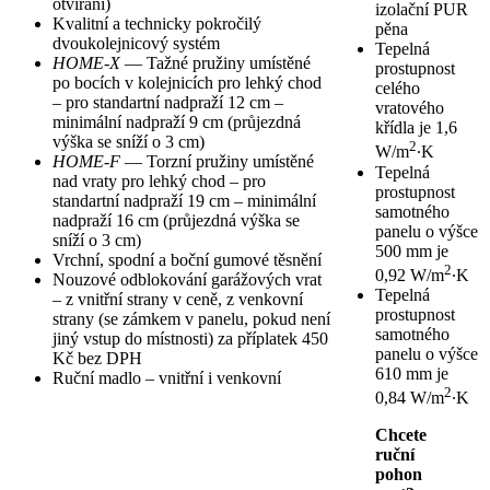
otvírání)
izolační PUR
Kvalitní a technicky pokročilý
pěna
dvoukolejnicový systém
Tepelná
HOME-X
— Tažné pružiny umístěné
prostupnost
po bocích v kolejnicích pro lehký chod
celého
– pro standartní nadpraží 12 cm –
vratového
minimální nadpraží 9 cm (průjezdná
křídla je 1,6
výška se sníží o 3 cm)
2
W/m
∙K
HOME-F
— Torzní pružiny umístěné
Tepelná
nad vraty pro lehký chod – pro
prostupnost
standartní nadpraží 19 cm – minimální
samotného
nadpraží 16 cm (průjezdná výška se
panelu o výšce
sníží o 3 cm)
500 mm je
Vrchní, spodní a boční gumové těsnění
2
0,92 W/m
∙K
Nouzové odblokování garážových vrat
Tepelná
– z vnitřní strany v ceně, z venkovní
prostupnost
strany (se zámkem v panelu, pokud není
samotného
jiný vstup do místnosti) za příplatek 450
panelu o výšce
Kč bez DPH
610 mm je
Ruční madlo – vnitřní i venkovní
2
0,84 W/m
∙K
Chcete
ruční
pohon