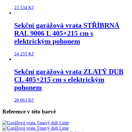
23 534
Kč
Sekční garážová vrata
STŘÍBRNÁ
RAL 9006 L 405×215 cm
s
elektrickým pohonem
24 255
Kč
Sekční garážová vrata
ZLATÝ DUB
CL 405×215 cm
s elektrickým
pohonem
26 663
Kč
Reference v této barvě