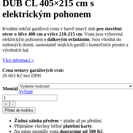
DUB CL 405×215 cm
s
elektrickým pohonem
Kvalitní sekční garážová vrata v barvě tmavý dub
pro stavební
otvor o šířce 400 cm a výšce 210-215 cm
. Vrata jsou vybavená
elektrickým pohonem
s dálkovým ovládáním
. Jsou vhodná do
rodinných domů, samostatně stojících garáží i komerčních prostor a
výrobních hal.
Více informací »
Cena sestavy garážových vrat:
26 663
Kč
bez DPH
Montáž
Vyčistit
Sekční
garážová
+
-
vrata
Přidat do košíku
TMAVÝ
DUB
Žádná záloha předem
= platíte až po předání.
CL
Přijímáme všechny běžné
platební karty
.
405×215
Na místo montáže vrata
dopravíme od 500 Kč
.