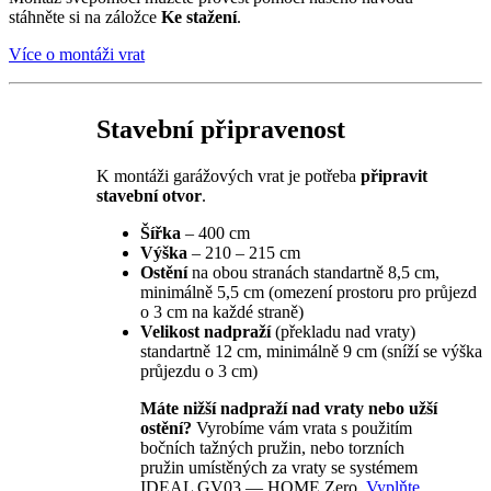
stáhněte si na záložce
Ke stažení
.
Více o montáži vrat
Stavební připravenost
K montáži garážových vrat je potřeba
připravit
stavební otvor
.
Šířka
– 400 cm
Výška
– 210 – 215 cm
Ostění
na obou stranách standartně 8,5 cm,
minimálně 5,5 cm (omezení prostoru pro průjezd
o 3 cm na každé straně)
Velikost nadpraží
(překladu nad vraty)
standartně 12 cm, minimálně 9 cm (sníží se výška
průjezdu o 3 cm)
Máte nižší nadpraží nad vraty nebo užší
ostění?
Vyrobíme vám vrata s použitím
bočních tažných pružin, nebo torzních
pružin umístěných za vraty se systémem
IDEAL GV03 — HOME Zero.
Vyplňte