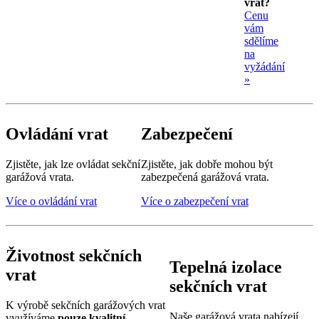
vrat?
Cenu
vám
sdělíme
na
vyžádání
»
Ovládání vrat
Zabezpečení
Zjistěte, jak lze ovládat sekční
Zjistěte, jak dobře mohou být
garážová vrata.
zabezpečená garážová vrata.
Více o ovládání vrat
Více o zabezpečení vrat
Životnost sekčních
Tepelná izolace
vrat
sekčních vrat
K výrobě sekčních garážových vrat
Naše garážová vrata nabízejí
využíváme
pouze kvalitní