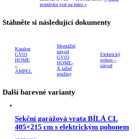
poptávku vrat na míru »
Stáhněte si následující dokumenty
Montážní
Katalog
návod
GV03
Elektrický
GV03
HOME
pohon –
HOME-
–
návod
X tažné
AMPEL
pružiny
Další barevné varianty
Sekční garážová vrata
BÍLÁ CL
405×215 cm
s elektrickým pohonem