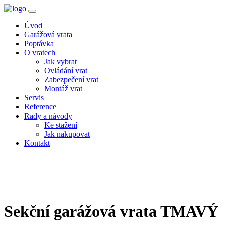
Úvod
Garážová vrata
Poptávka
O vratech
Jak vybrat
Ovládání vrat
Zabezpečení vrat
Montáž vrat
Servis
Reference
Rady a návody
Ke stažení
Jak nakupovat
Kontakt
Sekční garážová vrata
TMAVÝ