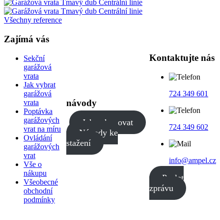
Všechny reference
Zajímá vás
Kontaktujte nás
Sekční
garážová
vrata
Jak vybrat
garážová
724 349 601
návody
vrata
Poptávka
garážových
Jak nakupovat
724 349 602
vrat na míru
Návody ke
Ovládání
stažení
garážových
vrat
info@ampel.cz
Vše o
nákupu
Poslat
Všeobecné
zprávu
obchodní
podmínky