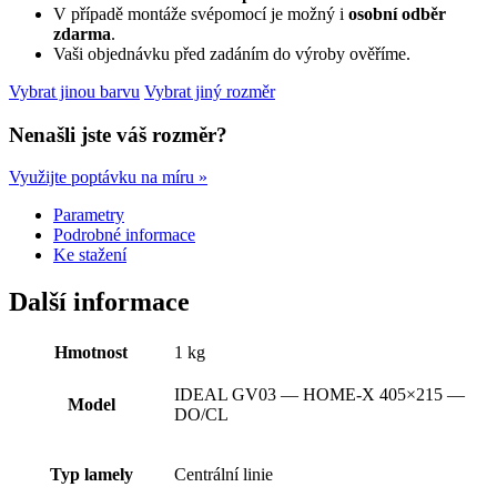
cm
V případě montáže svépomocí je možný i
osobní odběr
s
zdarma
.
elektrickým
Vaši objednávku před zadáním do výroby ověříme.
pohonem
množství
Vybrat jinou barvu
Vybrat jiný rozměr
Nenašli jste váš rozměr?
Využijte poptávku na míru »
Parametry
Podrobné informace
Ke stažení
Další informace
Hmotnost
1 kg
IDEAL GV03 — HOME-X 405×215 —
Model
DO/CL
Typ lamely
Centrální linie