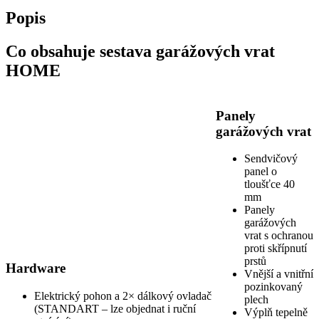
Popis
Co obsahuje sestava garážových vrat
HOME
Panely
garážových vrat
Sendvičový
panel o
tloušťce 40
mm
Panely
garážových
vrat s ochranou
proti skřípnutí
prstů
Hardware
Vnější a vnitřní
pozinkovaný
Elektrický pohon a 2× dálkový ovladač
plech
(STANDART – lze objednat i ruční
Výplň tepelně