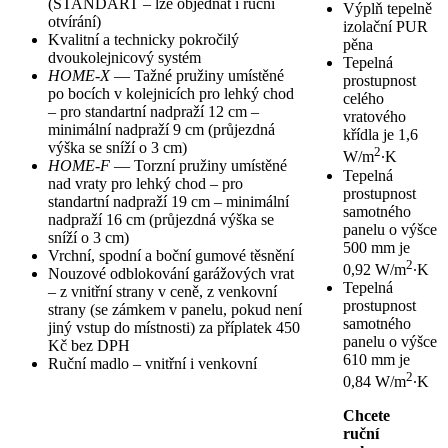
(STANDART – lze objednat i ruční
Výplň tepelně
otvírání)
izolační PUR
Kvalitní a technicky pokročilý
pěna
dvoukolejnicový systém
Tepelná
HOME-X
— Tažné pružiny umístěné
prostupnost
po bocích v kolejnicích pro lehký chod
celého
– pro standartní nadpraží 12 cm –
vratového
minimální nadpraží 9 cm (průjezdná
křídla je 1,6
výška se sníží o 3 cm)
2
W/m
∙K
HOME-F
— Torzní pružiny umístěné
Tepelná
nad vraty pro lehký chod – pro
prostupnost
standartní nadpraží 19 cm – minimální
samotného
nadpraží 16 cm (průjezdná výška se
panelu o výšce
sníží o 3 cm)
500 mm je
Vrchní, spodní a boční gumové těsnění
2
0,92 W/m
∙K
Nouzové odblokování garážových vrat
Tepelná
– z vnitřní strany v ceně, z venkovní
prostupnost
strany (se zámkem v panelu, pokud není
samotného
jiný vstup do místnosti) za příplatek 450
panelu o výšce
Kč bez DPH
610 mm je
Ruční madlo – vnitřní i venkovní
2
0,84 W/m
∙K
Chcete
ruční