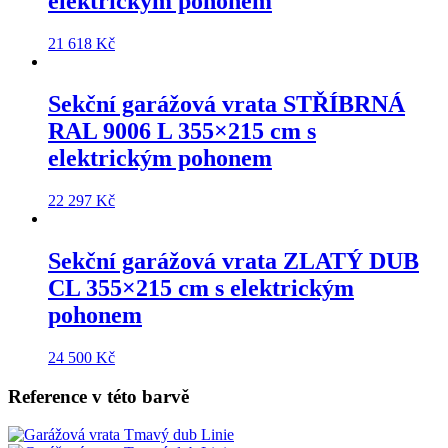
elektrickým pohonem
21 618
Kč
Sekční garážová vrata
STŘÍBRNÁ
RAL 9006 L 355×215 cm
s
elektrickým pohonem
22 297
Kč
Sekční garážová vrata
ZLATÝ DUB
CL 355×215 cm
s elektrickým
pohonem
24 500
Kč
Reference v této barvě