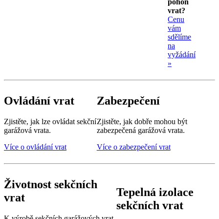
pohon
vrat?
Cenu
vám
sdělíme
na
vyžádání
»
Ovládání vrat
Zabezpečení
Zjistěte, jak lze ovládat sekční
Zjistěte, jak dobře mohou být
garážová vrata.
zabezpečená garážová vrata.
Více o ovládání vrat
Více o zabezpečení vrat
Životnost sekčních
Tepelná izolace
vrat
sekčních vrat
K výrobě sekčních garážových vrat