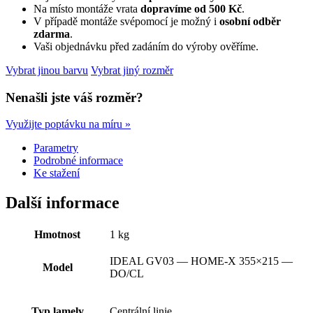
Na místo montáže vrata
dopravíme od 500 Kč
.
V případě montáže svépomocí je možný i
osobní odběr
zdarma
.
Vaši objednávku před zadáním do výroby ověříme.
Vybrat jinou barvu
Vybrat jiný rozměr
Nenašli jste váš rozměr?
Využijte poptávku na míru »
Parametry
Podrobné informace
Ke stažení
Další informace
Hmotnost
1 kg
IDEAL GV03 — HOME-X 355×215 —
Model
DO/CL
Typ lamely
Centrální linie