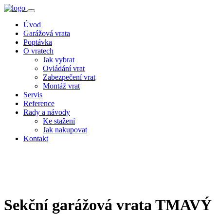
Úvod
Garážová vrata
Poptávka
O vratech
Jak vybrat
Ovládání vrat
Zabezpečení vrat
Montáž vrat
Servis
Reference
Rady a návody
Ke stažení
Jak nakupovat
Kontakt
Sekční garážová vrata
TMAVÝ