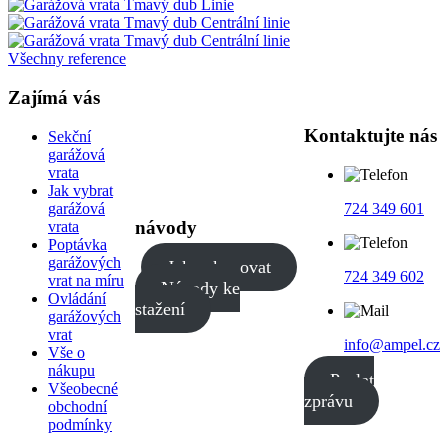
Všechny reference
Zajímá vás
Kontaktujte nás
Sekční
garážová
vrata
Jak vybrat
garážová
724 349 601
návody
vrata
Poptávka
garážových
Jak nakupovat
724 349 602
vrat na míru
Návody ke
Ovládání
stažení
garážových
vrat
info@ampel.cz
Vše o
nákupu
Poslat
Všeobecné
zprávu
obchodní
podmínky