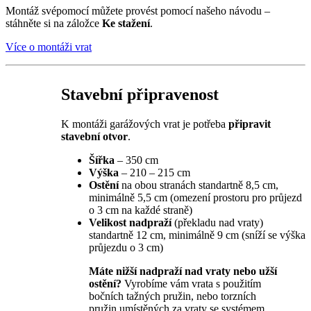
Montáž svépomocí můžete provést pomocí našeho návodu –
stáhněte si na záložce
Ke stažení
.
Více o montáži vrat
Stavební připravenost
K montáži garážových vrat je potřeba
připravit
stavební otvor
.
Šířka
– 350 cm
Výška
– 210 – 215 cm
Ostění
na obou stranách standartně 8,5 cm,
minimálně 5,5 cm (omezení prostoru pro průjezd
o 3 cm na každé straně)
Velikost nadpraží
(překladu nad vraty)
standartně 12 cm, minimálně 9 cm (sníží se výška
průjezdu o 3 cm)
Máte nižší nadpraží nad vraty nebo užší
ostění?
Vyrobíme vám vrata s použitím
bočních tažných pružin, nebo torzních
pružin umístěných za vraty se systémem