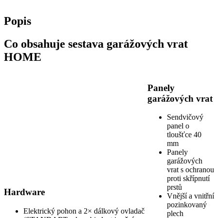
Popis
Co obsahuje sestava garážových vrat
HOME
Panely
garážových vrat
Sendvičový
panel o
tloušťce 40
mm
Panely
garážových
vrat s ochranou
proti skřípnutí
prstů
Hardware
Vnější a vnitřní
pozinkovaný
Elektrický pohon a 2× dálkový ovladač
plech