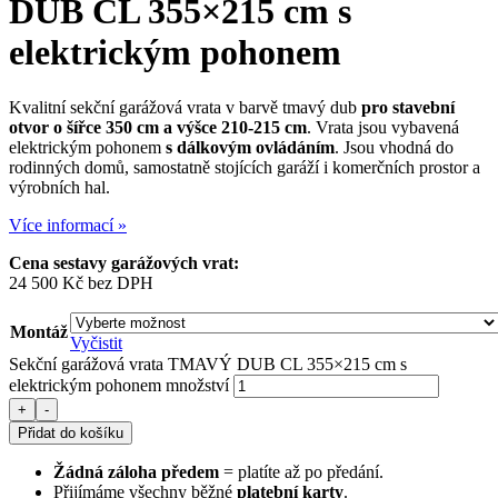
DUB CL 355×215 cm
s
elektrickým pohonem
Kvalitní sekční garážová vrata v barvě tmavý dub
pro stavební
otvor o šířce 350 cm a výšce 210-215 cm
. Vrata jsou vybavená
elektrickým pohonem
s dálkovým ovládáním
. Jsou vhodná do
rodinných domů, samostatně stojících garáží i komerčních prostor a
výrobních hal.
Více informací »
Cena sestavy garážových vrat:
24 500
Kč
bez DPH
Montáž
Vyčistit
Sekční garážová vrata TMAVÝ DUB CL 355×215 cm s
elektrickým pohonem množství
+
-
Přidat do košíku
Žádná záloha předem
= platíte až po předání.
Přijímáme všechny běžné
platební karty
.