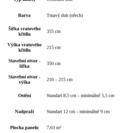
Barva
Tmavý dub (ořech)
Šířka vratového
355 cm
křídla
Výška vratového
215 cm
křídla
Stavební otvor -
350 cm
šířka
Stavební otvor -
210 – 215 cm
výška
Ostění
Standart 8,5 cm – minimálně 5,5 cm
Nadpraží
Standart 12 cm – minimálně 9 cm
Plocha panelu
7,63 m²