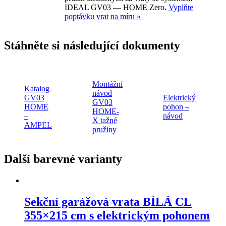
IDEAL GV03 — HOME Zero.
Vyplňte
poptávku vrat na míru »
Stáhněte si následující dokumenty
Montážní
Katalog
návod
GV03
Elektrický
GV03
HOME
pohon –
HOME-
–
návod
X tažné
AMPEL
pružiny
Další barevné varianty
Sekční garážová vrata
BÍLÁ CL
355×215 cm
s elektrickým pohonem