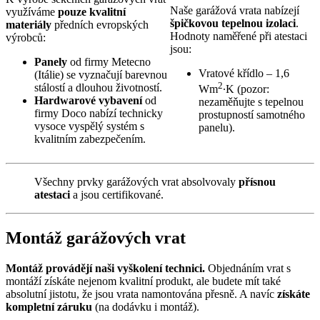
Naše garážová vrata nabízejí
využíváme
pouze kvalitní
špičkovou tepelnou izolaci
.
materiály
předních evropských
Hodnoty naměřené při atestaci
výrobců:
jsou:
Panely
od firmy Metecno
Vratové křídlo – 1,6
(Itálie) se vyznačují barevnou
2
stálostí a dlouhou životností.
Wm
∙K (pozor:
Hardwarové vybavení
od
nezaměňujte s tepelnou
firmy Doco nabízí technicky
prostupností samotného
vysoce vyspělý systém s
panelu).
kvalitním zabezpečením.
Všechny prvky garážových vrat absolvovaly
přísnou
atestaci
a jsou certifikované.
Montáž garážových vrat
Montáž provádějí naši vyškolení technici.
Objednáním vrat s
montáží získáte nejenom kvalitní produkt, ale budete mít také
absolutní jistotu, že jsou vrata namontována přesně. A navíc
získáte
kompletní záruku
(na dodávku i montáž).