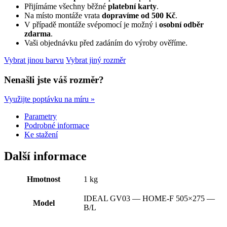
8014
Přijímáme všechny běžné
platební karty
.
L
Na místo montáže vrata
dopravíme od 500 Kč
.
505×275
V případě montáže svépomocí je možný i
osobní odběr
cm
zdarma
.
s
Vaši objednávku před zadáním do výroby ověříme.
elektrickým
pohonem
Vybrat jinou barvu
Vybrat jiný rozměr
množství
Nenašli jste váš rozměr?
Využijte poptávku na míru »
Parametry
Podrobné informace
Ke stažení
Další informace
Hmotnost
1 kg
IDEAL GV03 — HOME-F 505×275 —
Model
B/L