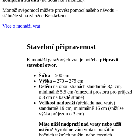
Montáž svépomocí můžete provést pomocí našeho návodu –
stáhněte si na záložce
Ke stažení
.
Více o montáži vrat
Stavební připravenost
K montáži garážových vrat je potřeba
připravit
stavební otvor
.
Šířka
– 500 cm
Výška
– 270 – 275 cm
Ostění
na obou stranách standartně 8,5 cm,
minimálně 5,5 cm (omezení prostoru pro průjezd
o 3 cm na každé straně)
Velikost nadpraží
(překladu nad vraty)
standartně 19 cm, minimálně 16 cm (sníží se
výška průjezdu o 3 cm)
Máte nižší nadpraží nad vraty nebo užší
ostění?
Vyrobíme vám vrata s použitím
bočních tažných pružin, nebo torzních