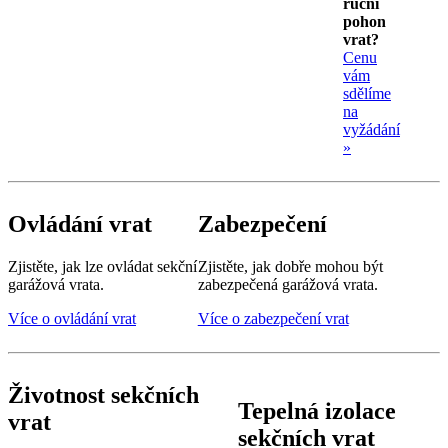
ruční
pohon
vrat?
Cenu
vám
sdělíme
na
vyžádání
»
Ovládání vrat
Zabezpečení
Zjistěte, jak lze ovládat sekční
Zjistěte, jak dobře mohou být
garážová vrata.
zabezpečená garážová vrata.
Více o ovládání vrat
Více o zabezpečení vrat
Životnost sekčních
Tepelná izolace
vrat
sekčních vrat