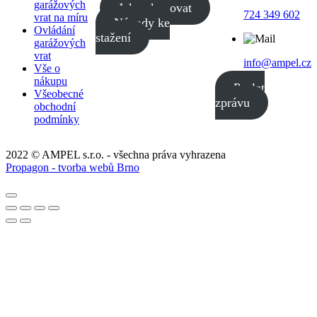
garážových
Jak nakupovat
724 349 602
vrat na míru
Návody ke
Ovládání
stažení
garážových
vrat
info@ampel.cz
Vše o
nákupu
Poslat
Všeobecné
zprávu
obchodní
podmínky
2022 © AMPEL s.r.o. - všechna práva vyhrazena
Propagon - tvorba webů Brno