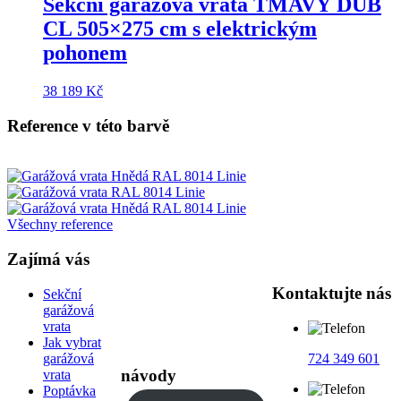
Sekční garážová vrata
TMAVÝ DUB
CL 505×275 cm
s elektrickým
pohonem
38 189
Kč
Reference v této barvě
Všechny reference
Zajímá vás
Kontaktujte nás
Sekční
garážová
vrata
Jak vybrat
garážová
724 349 601
návody
vrata
Poptávka