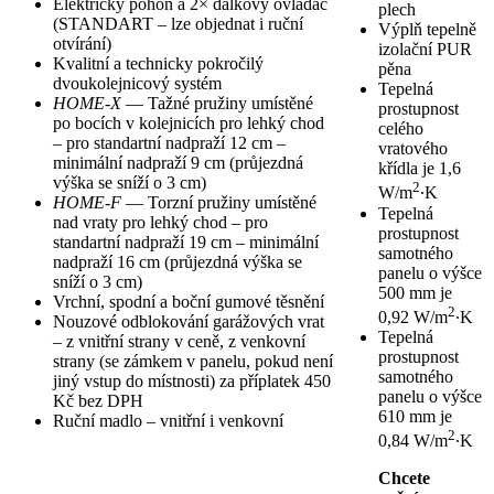
Elektrický pohon a 2× dálkový ovladač
plech
(STANDART – lze objednat i ruční
Výplň tepelně
otvírání)
izolační PUR
Kvalitní a technicky pokročilý
pěna
dvoukolejnicový systém
Tepelná
HOME-X
— Tažné pružiny umístěné
prostupnost
po bocích v kolejnicích pro lehký chod
celého
– pro standartní nadpraží 12 cm –
vratového
minimální nadpraží 9 cm (průjezdná
křídla je 1,6
výška se sníží o 3 cm)
2
W/m
∙K
HOME-F
— Torzní pružiny umístěné
Tepelná
nad vraty pro lehký chod – pro
prostupnost
standartní nadpraží 19 cm – minimální
samotného
nadpraží 16 cm (průjezdná výška se
panelu o výšce
sníží o 3 cm)
500 mm je
Vrchní, spodní a boční gumové těsnění
2
0,92 W/m
∙K
Nouzové odblokování garážových vrat
Tepelná
– z vnitřní strany v ceně, z venkovní
prostupnost
strany (se zámkem v panelu, pokud není
samotného
jiný vstup do místnosti) za příplatek 450
panelu o výšce
Kč bez DPH
610 mm je
Ruční madlo – vnitřní i venkovní
2
0,84 W/m
∙K
Chcete