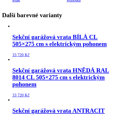
leták
jednotka
Další barevné varianty
Sekční garážová vrata
BÍLÁ CL
505×275 cm
s elektrickým pohonem
33 720
Kč
Sekční garážová vrata
HNĚDÁ RAL
8014 CL 505×275 cm
s elektrickým
pohonem
33 720
Kč
Sekční garážová vrata
ANTRACIT