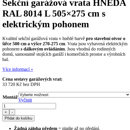
Sekční garážová vrata
HNĚDÁ
RAL 8014 L 505×275 cm
s
elektrickým pohonem
Kvalitní sekční garážová vrata v hnědé barvě
pro stavební otvor o
šířce 500 cm a výšce 270-275 cm
. Vrata jsou vybavená elektrickým
pohonem
s dálkovým ovládáním
. Jsou vhodná do rodinných
domů, samostatně stojících garáží i komerčních prostor a výrobních
hal.
Více informací »
Cena sestavy garážových vrat:
33 720
Kč
bez DPH
Montáž
Vyčistit
Sekční
garážová
+
-
vrata
Přidat do košíku
HNĚDÁ
RAL
Žádná záloha předem
= platíte až po předání.