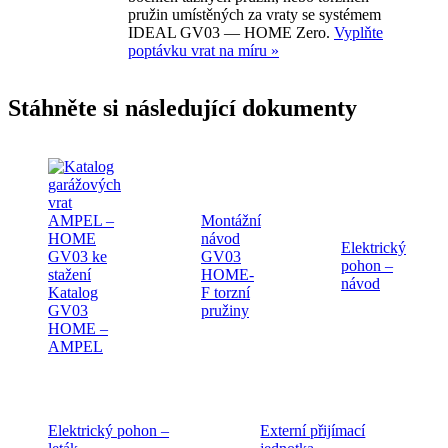
pružin umístěných za vraty se systémem
IDEAL GV03 — HOME Zero.
Vyplňte
poptávku vrat na míru »
Stáhněte si následující dokumenty
Montážní
návod
Elektrický
GV03
pohon –
HOME-
návod
Katalog
F torzní
GV03
pružiny
HOME –
AMPEL
Elektrický pohon –
Externí přijímací