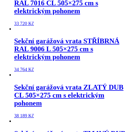
RAL 7016 CL 505×275 cm
s
elektrickým pohonem
33 720
Kč
Sekční garážová vrata
STŘÍBRNÁ
RAL 9006 L 505×275 cm
s
elektrickým pohonem
34 764
Kč
Sekční garážová vrata
ZLATÝ DUB
CL 505×275 cm
s elektrickým
pohonem
38 189
Kč