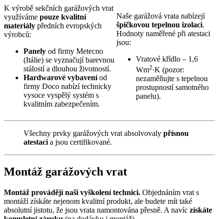
K výrobě sekčních garážových vrat
Naše garážová vrata nabízejí
využíváme
pouze kvalitní
špičkovou tepelnou izolaci
.
materiály
předních evropských
Hodnoty naměřené při atestaci
výrobců:
jsou:
Panely
od firmy Metecno
Vratové křídlo – 1,6
(Itálie) se vyznačují barevnou
2
stálostí a dlouhou životností.
Wm
∙K (pozor:
Hardwarové vybavení
od
nezaměňujte s tepelnou
firmy Doco nabízí technicky
prostupností samotného
vysoce vyspělý systém s
panelu).
kvalitním zabezpečením.
Všechny prvky garážových vrat absolvovaly
přísnou
atestaci
a jsou certifikované.
Montáž garážových vrat
Montáž provádějí naši vyškolení technici.
Objednáním vrat s
montáží získáte nejenom kvalitní produkt, ale budete mít také
absolutní jistotu, že jsou vrata namontována přesně. A navíc
získáte
kompletní záruku
(na dodávku i montáž).