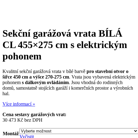
Sekční garážová vrata
BÍLÁ
CL 455×275 cm
s elektrickým
pohonem
Kvalitní sekční garážová vrata v bílé barvě
pro stavební otvor o
šířce 450 cm a výšce 270-275 cm
. Vrata jsou vybavená elektrickým
pohonem
s dálkovým ovládáním
. Jsou vhodná do rodinných
domů, samostatně stojících garáží i komerčních prostor a výrobních
hal.
Více informací »
Cena sestavy garážových vrat:
30 473
Kč
bez DPH
Montáž
Vyčistit