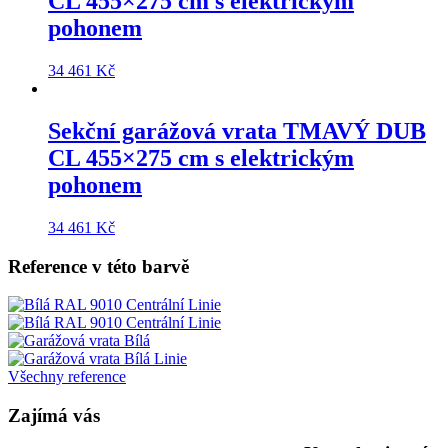
CL 455×275 cm
s elektrickým
pohonem
34 461
Kč
Sekční garážová vrata
TMAVÝ DUB
CL 455×275 cm
s elektrickým
pohonem
34 461
Kč
Reference v této barvě
Všechny reference
Zajímá vás