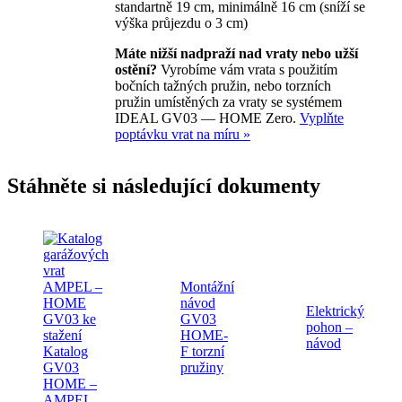
standartně 19 cm, minimálně 16 cm (sníží se
výška průjezdu o 3 cm)
Máte nižší nadpraží nad vraty nebo užší
ostění?
Vyrobíme vám vrata s použitím
bočních tažných pružin, nebo torzních
pružin umístěných za vraty se systémem
IDEAL GV03 — HOME Zero.
Vyplňte
poptávku vrat na míru »
Stáhněte si následující dokumenty
Montážní
návod
Elektrický
GV03
pohon –
HOME-
návod
Katalog
F torzní
GV03
pružiny
HOME –
AMPEL