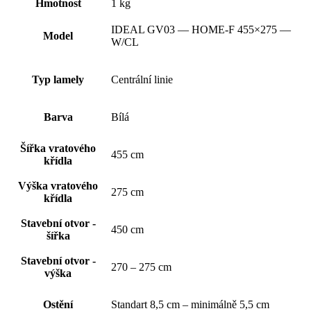
Hmotnost
1 kg
IDEAL GV03 — HOME-F 455×275 —
Model
W/CL
Typ lamely
Centrální linie
Barva
Bílá
Šířka vratového
455 cm
křídla
Výška vratového
275 cm
křídla
Stavební otvor -
450 cm
šířka
Stavební otvor -
270 – 275 cm
výška
Ostění
Standart 8,5 cm – minimálně 5,5 cm