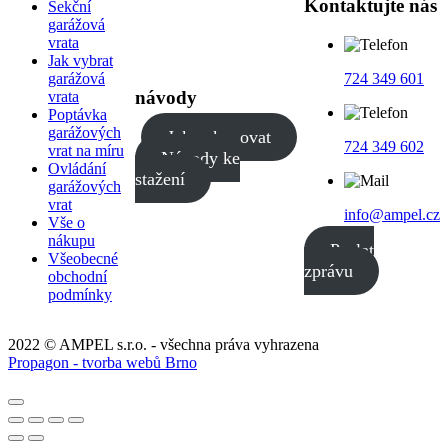
Kontaktujte nás
Sekční
garážová
vrata
Jak vybrat
garážová
724 349 601
návody
vrata
Poptávka
garážových
Jak nakupovat
724 349 602
vrat na míru
Návody ke
Ovládání
stažení
garážových
vrat
info@ampel.cz
Vše o
nákupu
Poslat
Všeobecné
zprávu
obchodní
podmínky
2022 © AMPEL s.r.o. - všechna práva vyhrazena
Propagon - tvorba webů Brno