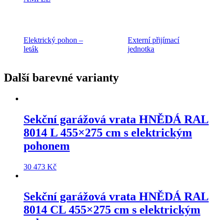
Elektrický pohon –
Externí přijímací
leták
jednotka
Další barevné varianty
Sekční garážová vrata
HNĚDÁ RAL
8014 L 455×275 cm
s elektrickým
pohonem
30 473
Kč
Sekční garážová vrata
HNĚDÁ RAL
8014 CL 455×275 cm
s elektrickým