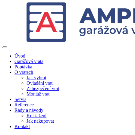
Úvod
Garážová vrata
Poptávka
O vratech
Jak vybrat
Ovládání vrat
Zabezpečení vrat
Montáž vrat
Servis
Reference
Rady a návody
Ke stažení
Jak nakupovat
Kontakt