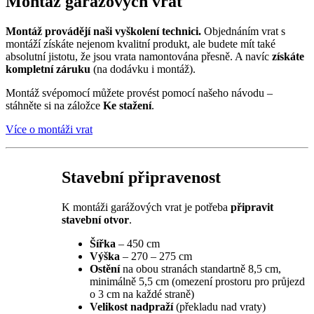
Montáž garážových vrat
Montáž provádějí naši vyškolení technici.
Objednáním vrat s
montáží získáte nejenom kvalitní produkt, ale budete mít také
absolutní jistotu, že jsou vrata namontována přesně. A navíc
získáte
kompletní záruku
(na dodávku i montáž).
Montáž svépomocí můžete provést pomocí našeho návodu –
stáhněte si na záložce
Ke stažení
.
Více o montáži vrat
Stavební připravenost
K montáži garážových vrat je potřeba
připravit
stavební otvor
.
Šířka
– 450 cm
Výška
– 270 – 275 cm
Ostění
na obou stranách standartně 8,5 cm,
minimálně 5,5 cm (omezení prostoru pro průjezd
o 3 cm na každé straně)
Velikost nadpraží
(překladu nad vraty)