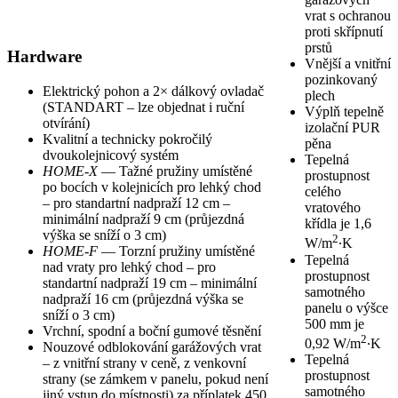
vrat s ochranou
proti skřípnutí
prstů
Hardware
Vnější a vnitřní
pozinkovaný
Elektrický pohon a 2× dálkový ovladač
plech
(STANDART – lze objednat i ruční
Výplň tepelně
otvírání)
izolační PUR
Kvalitní a technicky pokročilý
pěna
dvoukolejnicový systém
Tepelná
HOME-X
— Tažné pružiny umístěné
prostupnost
po bocích v kolejnicích pro lehký chod
celého
– pro standartní nadpraží 12 cm –
vratového
minimální nadpraží 9 cm (průjezdná
křídla je 1,6
výška se sníží o 3 cm)
2
W/m
∙K
HOME-F
— Torzní pružiny umístěné
Tepelná
nad vraty pro lehký chod – pro
prostupnost
standartní nadpraží 19 cm – minimální
samotného
nadpraží 16 cm (průjezdná výška se
panelu o výšce
sníží o 3 cm)
500 mm je
Vrchní, spodní a boční gumové těsnění
2
0,92 W/m
∙K
Nouzové odblokování garážových vrat
Tepelná
– z vnitřní strany v ceně, z venkovní
prostupnost
strany (se zámkem v panelu, pokud není
samotného
jiný vstup do místnosti) za příplatek 450