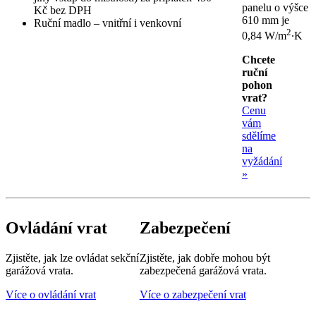
panelu o výšce
Kč bez DPH
610 mm je
Ruční madlo – vnitřní i venkovní
2
0,84 W/m
∙K
Chcete
ruční
pohon
vrat?
Cenu
vám
sdělíme
na
vyžádání
»
Ovládání vrat
Zabezpečení
Zjistěte, jak lze ovládat sekční
Zjistěte, jak dobře mohou být
garážová vrata.
zabezpečená garážová vrata.
Více o ovládání vrat
Více o zabezpečení vrat