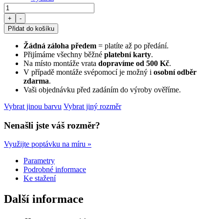
Sekční garážová vrata BÍLÁ CL 455×275 cm s elektrickým pohonem
+
-
Přidat do košíku
Žádná záloha předem
= platíte až po předání.
Přijímáme všechny běžné
platební karty
.
Na místo montáže vrata
dopravíme od 500 Kč
.
V případě montáže svépomocí je možný i
osobní odběr
zdarma
.
Vaši objednávku před zadáním do výroby ověříme.
Vybrat jinou barvu
Vybrat jiný rozměr
Nenašli jste váš rozměr?
Využijte poptávku na míru »
Parametry
Podrobné informace
Ke stažení
Další informace