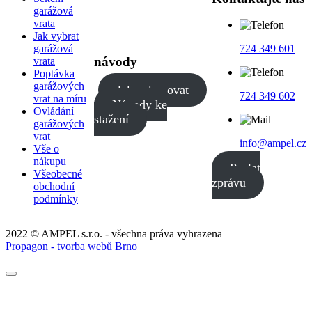
garážová
vrata
Jak vybrat
garážová
724 349 601
návody
vrata
Poptávka
garážových
Jak nakupovat
724 349 602
vrat na míru
Návody ke
Ovládání
stažení
garážových
vrat
info@ampel.cz
Vše o
nákupu
Poslat
Všeobecné
zprávu
obchodní
podmínky
2022 © AMPEL s.r.o. - všechna práva vyhrazena
Propagon - tvorba webů Brno